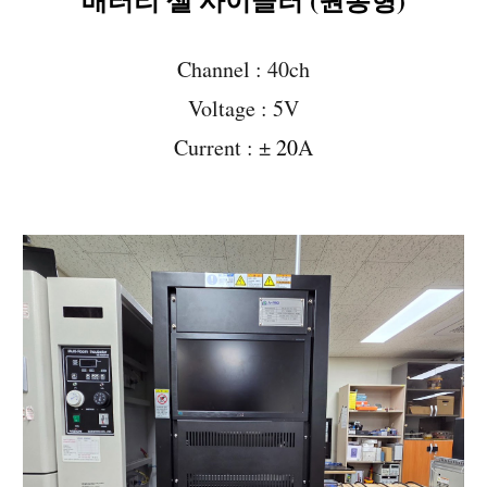
Channel : 40ch
Voltage : 5V
Current :
±
20
A