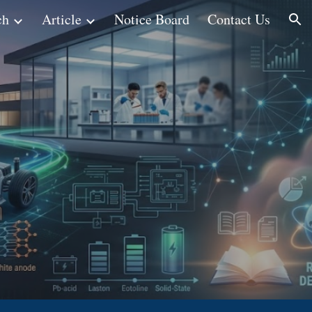
ch
Article
Notice Board
Contact Us
ion