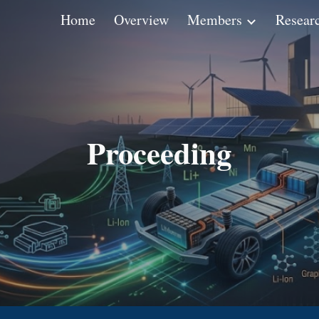
Home
Overview
Members
Resear
ip to main content
Skip to navigat
Proceeding